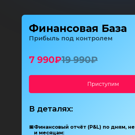
Финансовая База
Прибыль под контролем
7 990₽
19 990₽
Приступим
В деталях:
📅
Финансовый отчёт (P&L) по дням, н
и месяцам: