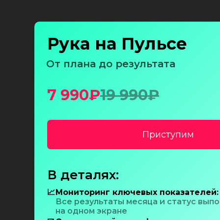
Рука на Пульсе
От плана до результата
7 990₽
19 990₽
Приступим
В деталях:
📈
Мониторинг ключевых показателей:
Все результаты месяца и статус вып
на одном экране