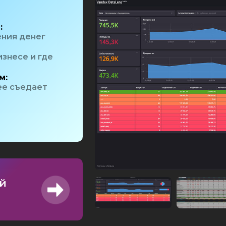
:
ния денег
изнесе и где
м:
 ее съедает
й