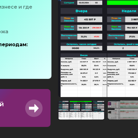
изнесе и где
ржа
 периодам:
й