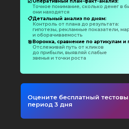
Оперативный план-факт-анализ:
☑️
Точное понимание, сколько денег в б
они находятся
📋
Детальный анализ по дням:
Контроль от плана до результата:
гипотезы, рекламные показатели, ма
и оборачиваемость
Воронка, сравнение по артикулам и
🎯
Отслеживай путь от кликов
до прибыли, выявляй слабые
звенья и точки роста
Оцените бесплатный тестовы
период 3 дня