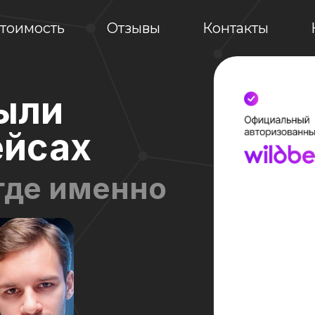
тоимость
Отзывы
Контакты
ыли
ейсах
где именно